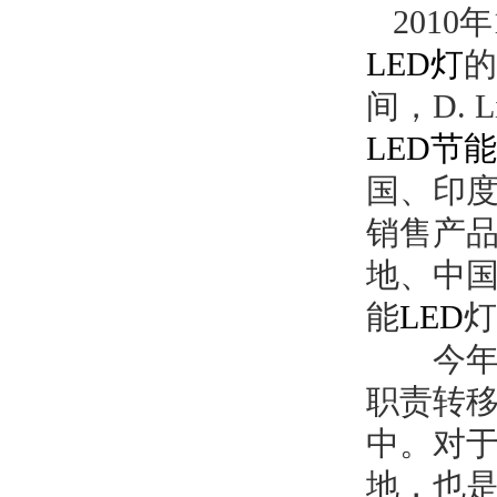
2010
年
LED
灯
的
间，
D. L
LED
节能
国、印
销售产
地、中
能
LED
灯
今
职责转
中。对
地，也