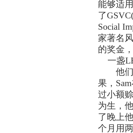
能够适
了
GSVC(G
Social I
家著名
的奖金
一盏
L
他们曾
果，
Sam
过小额
为生，
了晚上
个月用