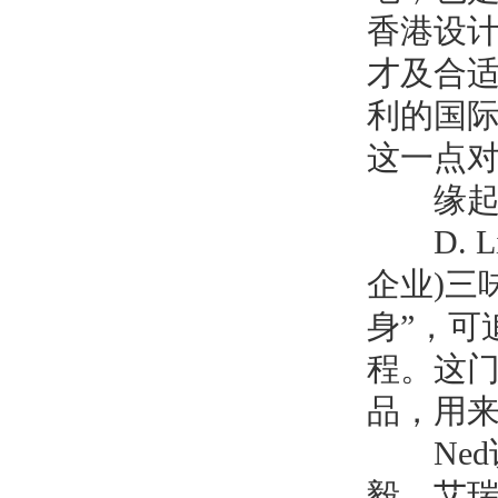
香港设
才及合
利的国
这一点
缘起节
D. L
企业
)
三
身
”
，可
程。这
品，用
Ned
毅、艾