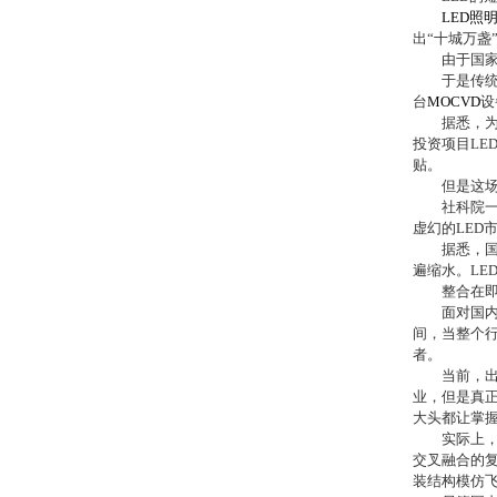
LED
照
出
“
十城万盏
由于国家
于是传统的
台
MOCVD
设
据悉，为
投资项目
LE
贴。
但是这场投
社科院一位
虚幻的
LED
据悉，国
遍缩水。
LE
整合在
面对国
间，当整个
者。
当前，出于
业，但是真
大头都让掌
实际上
交叉融合的
装结构模仿