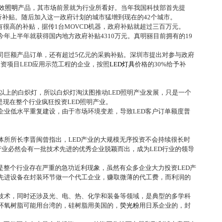
效
照明
产品，其市场前景就为行业所看好。当年我国科技部首先提
行补贴。随后加入这一政府计划的城市猛增到现在的
42
个城市。
有很高的补贴，据传
1
台
MOVCD
机器，政府补贴就超过三百万元。
今年上半年就获得国内地方政府补贴
4310
万元。真明丽目前拥有的
19
司巨额产品订单，还有超过
5
亿元的采购补贴。深圳市提出对参与政府
投资项目
LED
应用示范工程的企业，按照
LED
灯具
价格的
30%
给予补
以上的白炽灯，所以白炽灯淘汰图推动
LED
照明产业发展，只是一个
是现在整个行业疯狂投资
LED
照明产业。
企业低水平重复建设，由于市场环境变差，导致
LED
客户订单额度普
体所所长李晋闽曾指出，
LED
产业的大规模无序投资不会持续很长时
产业必然会有一批技术先进的优秀企业脱颖而出，成为
LED
行业的领导
是整个行业存在严重的急功近利现象，虽然有众多企业大力投资
LED
产
先进设备在封装环节做一个代工企业，赚取微薄的代工费，而利润的
技术，同时还涉及光、电、热、化学和装备等领域，是典型的多学科
环氧树脂可能用台湾的，硅树脂用美国的，
荧光粉
用日系企业的，封