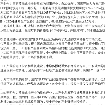
明
产业作为国家节能减排扶持重点的朝阳行业，自
2008
年，国家开始大力推广高
”LED
照明示范工程，并按照
LED
照明与传统照明相比投资增量的
30%
～
50%
进
对
LED
产业的补贴不仅仅限于
LED
路灯
的补贴，对
LED
上游的芯片生产机器也
照明企业几乎全部都转身投资
LED
行业，真明丽也加入了这场投资大潮，仅
备（
LED
外延片
生产设备）全部投产，每月
LED
外延片产量高达
5.5
万片。
了完成路灯换
LED
灯
计划，各地政府大量投资。芜湖市政府除了给三安光电公
D
示范工程的企业，根据
灯具
的价格给予
10%
的补助，并贴息
3
年，对承担企业
资狂潮并不意味着国内的
LED
企业已经拥有了充足的技术储备与市场渠道。
不具名研究员表示，现在国内家庭基本上都是用普通的日光灯，很少用
60
瓦
市场预期。至于
LED
照明产品受到政府高额补贴的也只是少数的
LED
大企业。可
内
LED
产业呈现产业资源不集聚，企业规模小而散，集中度不高的特点。众多
D
产能明显供过于求，市场价格快速下滑。
即
内
LED
产业的无序投资和重复建设，
半导体照明
重大项目首席专家、中科院半导
行业发展到一定阶段，国内的半导体照明产业必然将重新洗牌，未来
3
年，这个
对市场前景的看好，国内对
LED
产业的投资额每年都有
30%
以上的增长。但
正沉淀下来认真搞
LED
产品
技术研发攻关的企业很少，很多企业仅仅满足于购买
握。
，
LED
照明作为节能减排产业的重点行业，其产业发展不仅涉及基础材料和芯片
复杂系统工程。国内的一些从事
LED
产品生产的封装企业，在整个生产环节，其
飞利浦
Lumileds
或科税或欧司朗的，整个行业的产业链是比较长的。