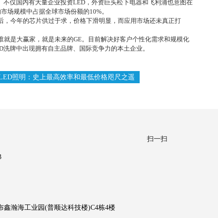
。不仅国内有大量企业投资
LED
，外资巨头松下电器和飞利浦也意图在
的市场规模中占据全球市场份额的
10%
。
后，今年的芯片供过于求，价格下滑明显，而应用市场还未真正打
谁就是大赢家，就是未来的
GE
。目前解决好客户个性化需求和规模化
D
洗牌中出现拥有自主品牌、国际竞争力的本土企业。
LED照明：史上最高效率和最低价格咫尺之遥
扫一扫
3
鑫瀚海工业园(普顺达科技楼)C4栋4楼