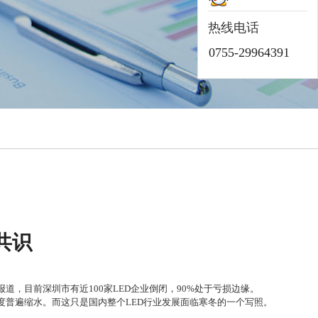
热线电话
0755-29964391
共识
报道，目前深圳市有近
100
家
LED
企业倒闭，
90%
处于亏损边缘。
度普遍缩水。而这只是国内整个
LED
行业发展面临寒冬的一个写照。