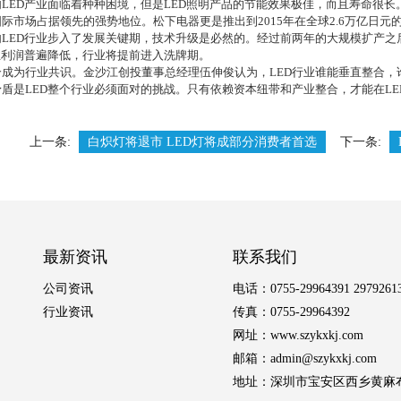
内
LED
产业面临着种种困境，但是
LED
照明产品的节能效果极佳，而且寿命很长
国际市场占据领先的强势地位。松下电器更是推出到
2015
年在全球
2.6
万亿日元
内
LED
行业步入了发展关键期，技术升级是必然的。经过前两年的大规模扩产之
业利润普遍降低，行业将提前进入洗牌期。
为行业共识。金沙江创投董事总经理伍伸俊认为，
LED
行业谁能垂直整合，
矛盾是
LED
整个行业必须面对的挑战。只有依赖资本纽带和产业整合，才能在
LE
上一条:
白炽灯将退市 LED灯将成部分消费者首选
下一条:
最新资讯
联系我们
公司资讯
电话：0755-29964391 2979261
行业资讯
传真：0755-29964392
网址：www.szykxkj.com
邮箱：admin@szykxkj.com
地址：深圳市宝安区西乡黄麻布